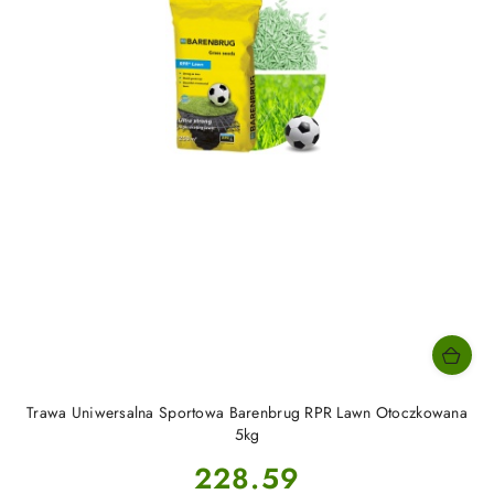
Trawa Uniwersalna Sportowa Barenbrug RPR Lawn Otoczkowana
5kg
Cena:
228.59