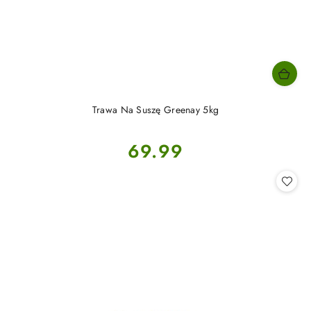
Trawa Na Suszę Greenay 5kg
Cena:
69.99