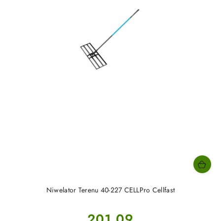
Niwelator Terenu 40-227 CELLPro Cellfast
Cena:
201.09