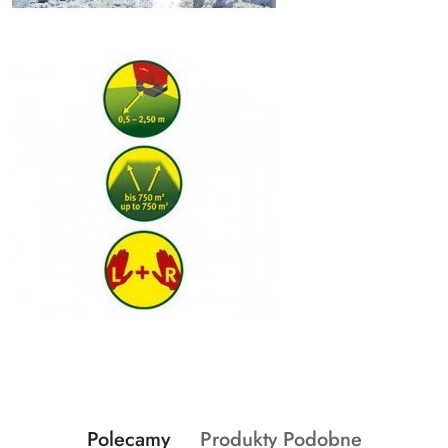
Produkty
Produkty
Polecamy
Produkty Podobne
Pomiń karuzelę produktów