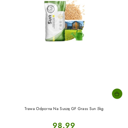
Trawa Odporna Na Suszę GF Grass Sun 5kg
Cena:
98.99