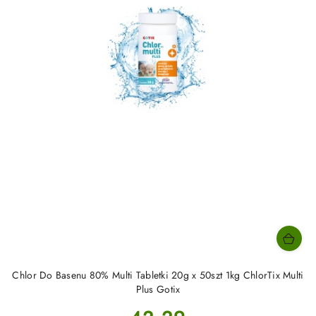
Chlor Do Basenu 80% Multi Tabletki 20g x 50szt 1kg ChlorTix Multi
Plus Gotix
Cena: