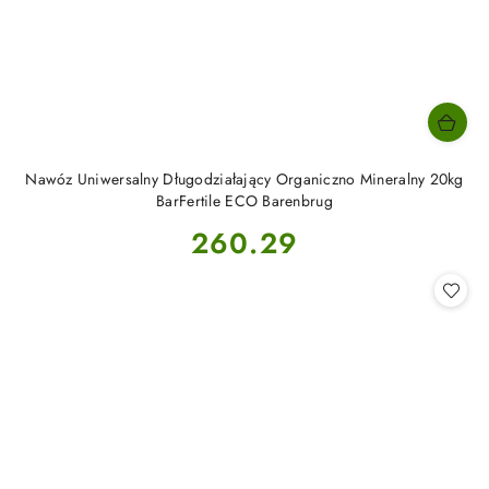
Nawóz Uniwersalny Długodziałający Organiczno Mineralny 20kg
BarFertile ECO Barenbrug
Cena:
260.29