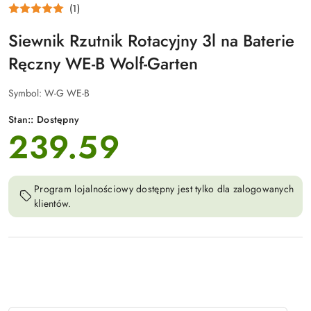
(1)
GARTEN
Siewnik Rzutnik Rotacyjny 3l na Baterie
Ręczny WE-B Wolf-Garten
Symbol:
W-G WE-B
Stan::
Dostępny
239.59
cena:
Program lojalnościowy dostępny jest tylko dla zalogowanych
klientów.