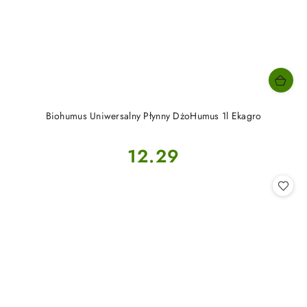
Biohumus Uniwersalny Płynny DżoHumus 1l Ekagro
Cena:
12.29