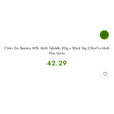
Chlor Do Basenu 80% Multi Tabletki 20g x 50szt 1kg ChlorTix Multi
Plus Gotix
Cena:
42.29