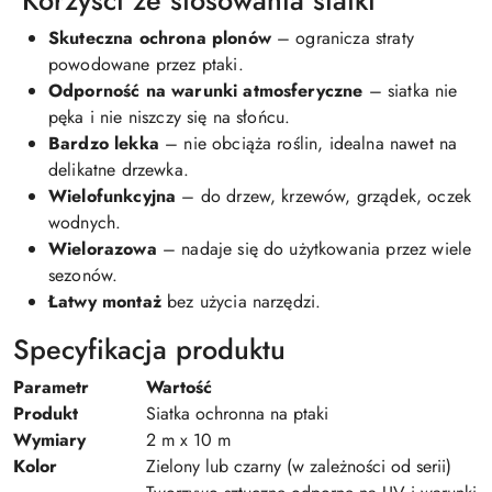
Skuteczna ochrona plonów
– ogranicza straty
powodowane przez ptaki.
Odporność na warunki atmosferyczne
– siatka nie
pęka i nie niszczy się na słońcu.
Bardzo lekka
– nie obciąża roślin, idealna nawet na
delikatne drzewka.
Wielofunkcyjna
– do drzew, krzewów, grządek, oczek
wodnych.
Wielorazowa
– nadaje się do użytkowania przez wiele
sezonów.
Łatwy montaż
bez użycia narzędzi.
Specyfikacja produktu
Parametr
Wartość
Produkt
Siatka ochronna na ptaki
Wymiary
2 m x 10 m
Kolor
Zielony lub czarny (w zależności od serii)