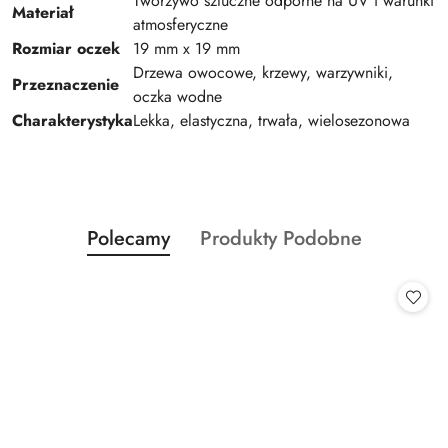
Tworzywo sztuczne odporne na UV i warunki
Materiał
atmosferyczne
Rozmiar oczek
19 mm x 19 mm
Drzewa owocowe, krzewy, warzywniki,
Przeznaczenie
oczka wodne
Charakterystyka
Lekka, elastyczna, trwała, wielosezonowa
Produkty
Produkty
Polecamy
Produkty Podobne
Pomiń karuzelę produktów
o
o
statusie:
statusie: