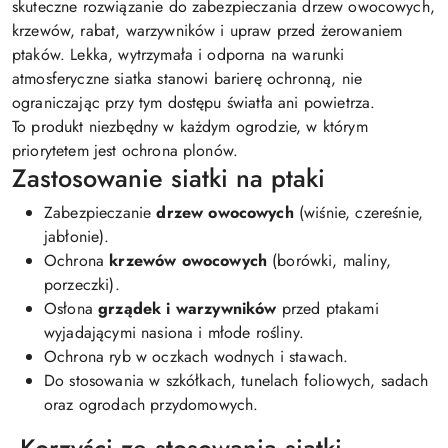
skuteczne rozwiązanie do zabezpieczania drzew owocowych,
krzewów, rabat, warzywników i upraw przed żerowaniem
ptaków. Lekka, wytrzymała i odporna na warunki
atmosferyczne siatka stanowi barierę ochronną, nie
ograniczając przy tym dostępu światła ani powietrza.
To produkt niezbędny w każdym ogrodzie, w którym
priorytetem jest ochrona plonów.
Zastosowanie siatki na ptaki
Zabezpieczanie
drzew owocowych
(wiśnie, czereśnie,
jabłonie).
Ochrona
krzewów owocowych
(borówki, maliny,
porzeczki).
Osłona
grządek i warzywników
przed ptakami
wyjadającymi nasiona i młode rośliny.
Ochrona ryb w oczkach wodnych i stawach.
Do stosowania w szkółkach, tunelach foliowych, sadach
oraz ogrodach przydomowych.
Korzyści ze stosowania siatki