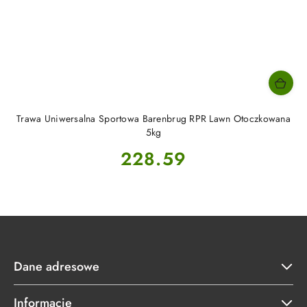
Trawa Uniwersalna Sportowa Barenbrug RPR Lawn Otoczkowana
5kg
Cena:
228.59
Dane adresowe
Informacje