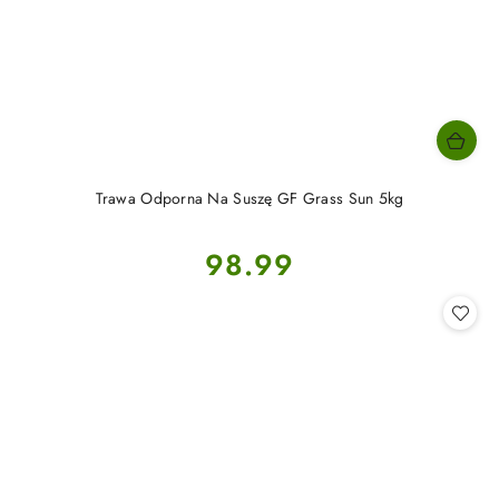
Trawa Odporna Na Suszę GF Grass Sun 5kg
Cena:
98.99