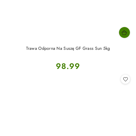
Trawa Odporna Na Suszę GF Grass Sun 5kg
Cena:
98.99