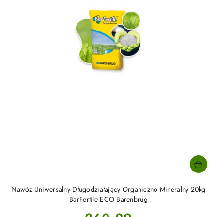
Nawóz Uniwersalny Długodziałający Organiczno Mineralny 20kg
BarFertile ECO Barenbrug
Cena: