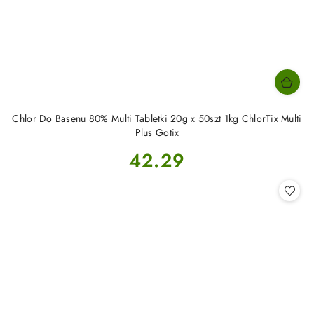
Chlor Do Basenu 80% Multi Tabletki 20g x 50szt 1kg ChlorTix Multi
Plus Gotix
Cena:
42.29