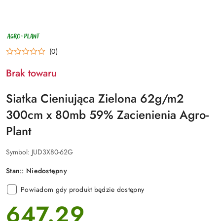
NAZWA
PRODUCENTA:
AGRO-
(0)
PLANT
Brak towaru
Siatka Cieniująca Zielona 62g/m2
300cm x 80mb 59% Zacienienia Agro-
Plant
Symbol:
JUD3X80-62G
Stan::
Niedostępny
Powiadom gdy produkt będzie dostępny
647.29
cena: