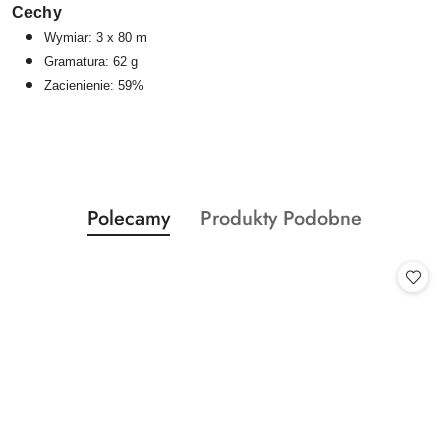
Cechy
Wymiar: 3 x 80 m
Gramatura: 62 g
Zacienienie: 59%
Produkty
Produkty
Polecamy
Produkty Podobne
Pomiń karuzelę produktów
o
o
statusie:
statusie: