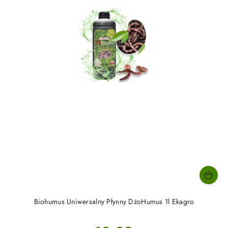
Biohumus Uniwersalny Płynny DżoHumus 1l Ekagro
Cena: