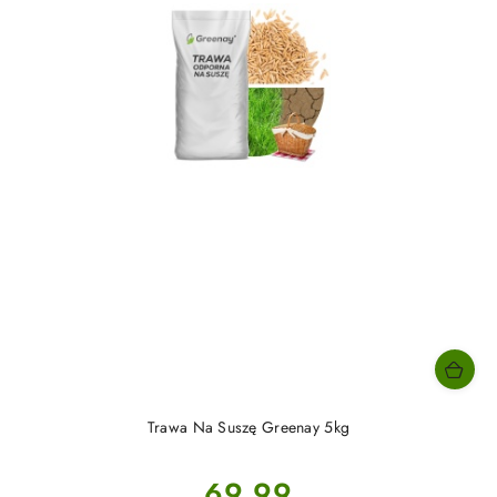
Trawa Na Suszę Greenay 5kg
Cena:
69.99