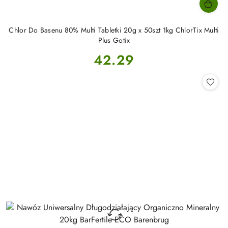
Chlor Do Basenu 80% Multi Tabletki 20g x 50szt 1kg ChlorTix Multi
Plus Gotix
Cena:
42.29