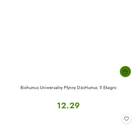
Biohumus Uniwersalny Płynny DżoHumus 1l Ekagro
Cena:
12.29