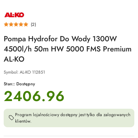
NAZWA
PRODUCENTA:
AL-
(2)
KO
Pompa Hydrofor Do Wody 1300W
4500l/h 50m HW 5000 FMS Premium
AL-KO
Symbol:
AL-KO 112851
Stan::
Dostępny
2406.96
cena:
Program lojalnościowy dostępny jest tylko dla zalogowanych
klientów.