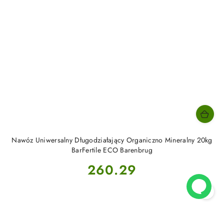
Nawóz Uniwersalny Długodziałający Organiczno Mineralny 20kg
BarFertile ECO Barenbrug
Cena:
260.29