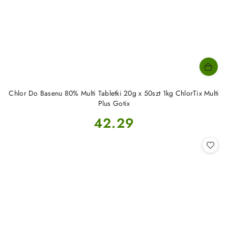
Chlor Do Basenu 80% Multi Tabletki 20g x 50szt 1kg ChlorTix Multi
Plus Gotix
Cena:
42.29