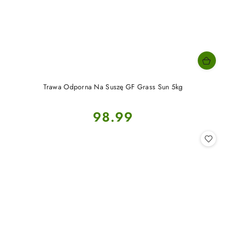
Trawa Odporna Na Suszę GF Grass Sun 5kg
Cena:
98.99