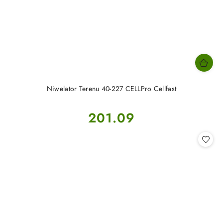
Niwelator Terenu 40-227 CELLPro Cellfast
Cena:
201.09