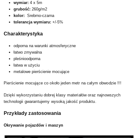
wymiar:
4
x 5m
grubość:
260g/m2
kolor:
Srebrno-czarna
tolerancja wymiaru:
+/-5%
Charakterystyka
odporna na warunki atmosferyczne
łatwo zmywalna
pleśnioodporna
łatwa w użyciu
metalowe pierścienie mocujące
Pierścienie mocujące co około jeden metr na całym obwodzie !!!
Dzięki wykorzystaniu dobrej klasy materiałów oraz najnowszych
te
chnologii gwarantujemy wysoką jakość produktu.
Przykłady zastosowania
Okrywanie pojazdów i maszyn