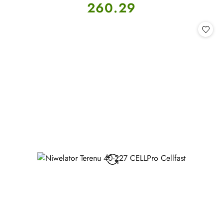
Cena:
260.29