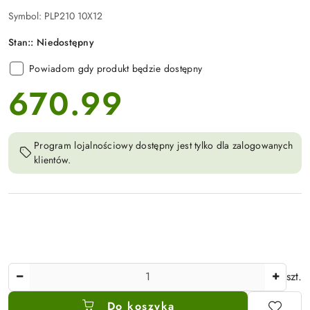
Symbol:
PLP210 10X12
Stan::
Niedostępny
Powiadom gdy produkt będzie dostępny
670.99
cena:
Program lojalnościowy dostępny jest tylko dla zalogowanych
klientów.
Ilość
szt.
Do koszyka