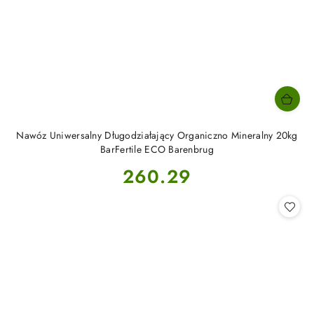
Nawóz Uniwersalny Długodziałający Organiczno Mineralny 20kg
BarFertile ECO Barenbrug
Cena:
260.29