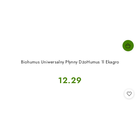
Biohumus Uniwersalny Płynny DżoHumus 1l Ekagro
Cena:
12.29