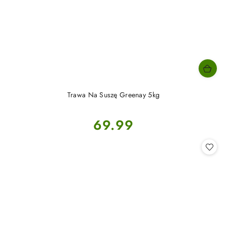
Trawa Na Suszę Greenay 5kg
Cena:
69.99