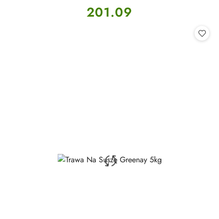
Cena:
201.09