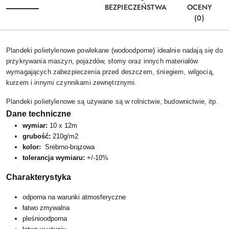
BEZPIECZEŃSTWA
OCENY
(0)
Plandeki polietylenowe powlekane (wodoodporne) idealnie nadają się do
przykrywania maszyn, pojazdów, słomy oraz innych materiałów
wymagających zabezpieczenia przed deszczem, śniegiem, wilgocią,
kurzem i innymi czynnikami zewnętrznymi.
Plandeki polietylenowe są używane są w rolnictwie, budownictwie, itp.
Dane techniczne
wymiar:
10
x 12m
grubość:
210g/m2
kolor:
Srebrno-brązowa
tolerancja wymiaru:
+/-10%
Charakterystyka
odporna na warunki atmosferyczne
łatwo zmywalna
pleśnioodporna