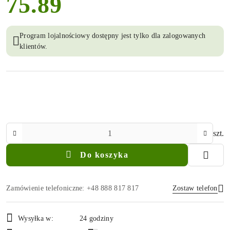
75.89
cena:
Program lojalnościowy dostępny jest tylko dla zalogowanych
klientów.
Ilość
szt.
Do koszyka
Zamówienie telefoniczne: +48 888 817 817
Zostaw telefon
Dostępność
Wysyłka w:
24 godziny
i