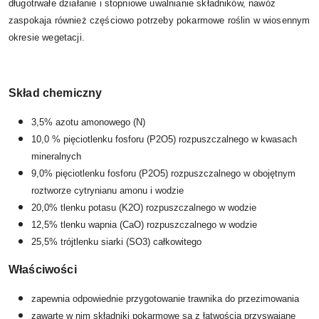
długotrwałe działanie i stopniowe uwalnianie składników, nawóz
zaspokaja również częściowo potrzeby pokarmowe roślin w wiosennym
okresie wegetacji.
Skład chemiczny
3,5% azotu amonowego (N)
10,0 % pięciotlenku fosforu (P2O5) rozpuszczalnego w kwasach
mineralnych
9,0% pięciotlenku fosforu (P2O5) rozpuszczalnego w obojętnym
roztworze cytrynianu amonu i wodzie
20,0% tlenku potasu (K2O) rozpuszczalnego w wodzie
12,5% tlenku wapnia (CaO) rozpuszczalnego w wodzie
25,5% trójtlenku siarki (SO3) całkowitego
Właściwości
zapewnia odpowiednie przygotowanie trawnika do przezimowania
zawarte w nim składniki pokarmowe są z łatwością przyswajane