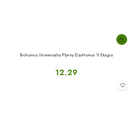
Biohumus Uniwersalny Płynny DżoHumus 1l Ekagro
Cena:
12.29