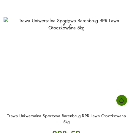
Trawa Uniwersalna Sportowa Barenbrug RPR Lawn Otoczkowana
5kg
Cena: