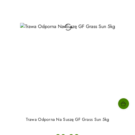
Trawa Odporna Na Suszę GF Grass Sun 5kg
Cena: