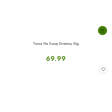
Trawa Na Suszę Greenay 5kg
Cena:
69.99