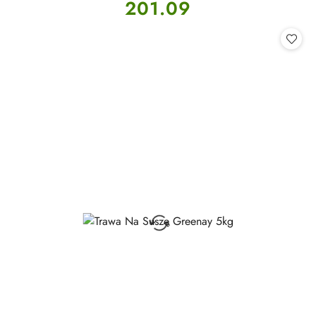
Cena:
201.09