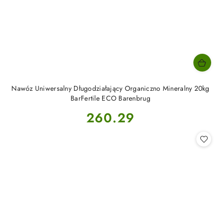
Nawóz Uniwersalny Długodziałający Organiczno Mineralny 20kg
BarFertile ECO Barenbrug
Cena:
260.29