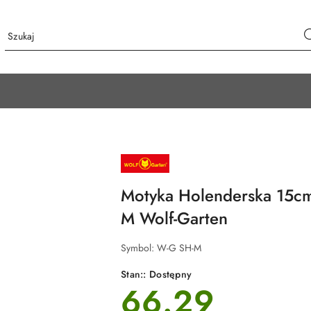
NAZWA
PRODUCENTA:
WOLF-
GARTEN
Motyka Holenderska 15cm 
M Wolf-Garten
Symbol:
W-G SH-M
Stan::
Dostępny
66.29
cena: