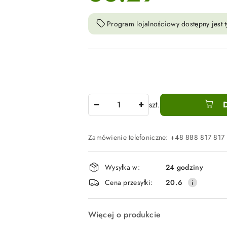
Program lojalnościowy dostępny jest t
Ilość
szt.
Zamówienie telefoniczne: +48 888 817 817
Dostępność
Wysyłka w:
24 godziny
i
Cena przesyłki:
20.6
dostawa
Więcej o produkcie