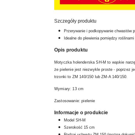
Szczegóły produktu
Przerywanie i podkopywanie chwastów p
Idealne do plewienia pomiędzy roślinam
Opis produktu
Motyczka holenderska SH-M to wąskie narzędz
że pielenie jest niezwykle proste - poprzez
trzonki to ZM 140/150 lub ZM-A 140/150.
Wymiary: 13 cm
Zastosowanie: pielenie
Informacje o produkcie
Model SH-M
Szerokość
15 cm
Rodzaj uchwytu ZM 150 (można dokupić