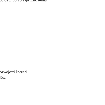
podłożu, co sprzyja zdrowemu
rozwojowi korzeni.
tów.