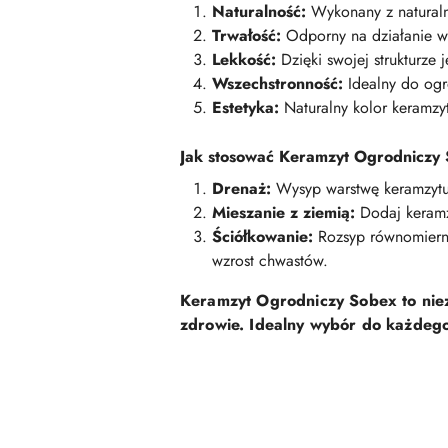
Naturalność:
Wykonany z naturalny
Trwałość:
Odporny na działanie wo
Lekkość:
Dzięki swojej strukturze j
Wszechstronność:
Idealny do ogr
Estetyka:
Naturalny kolor keramzyt
Jak stosować Keramzyt Ogrodniczy
Drenaż:
Wysyp warstwę keramzytu 
Mieszanie z ziemią:
Dodaj keramzy
Ściółkowanie:
Rozsyp równomierni
wzrost chwastów.
Keramzyt Ogrodniczy Sobex to nieza
zdrowie. Idealny wybór do każdego