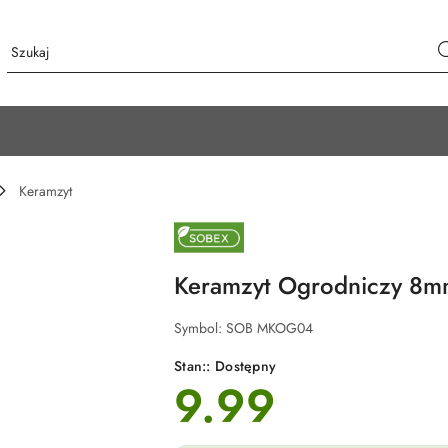
Keramzyt
NAZWA
PRODUCENTA:
SOBEX
Keramzyt Ogrodniczy 8m
Symbol:
SOB MKOG04
Stan::
Dostępny
9.99
cena: