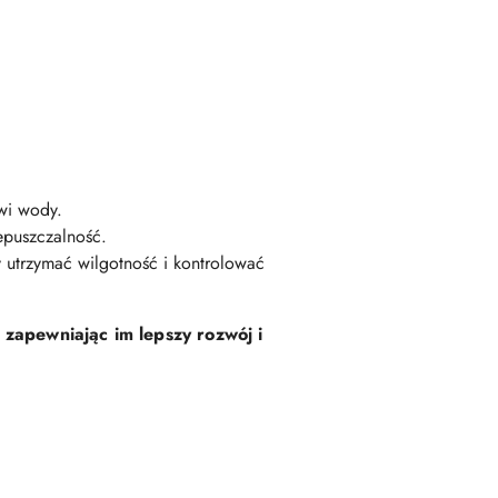
wi wody.
epuszczalność.
 utrzymać wilgotność i kontrolować
 zapewniając im lepszy rozwój i