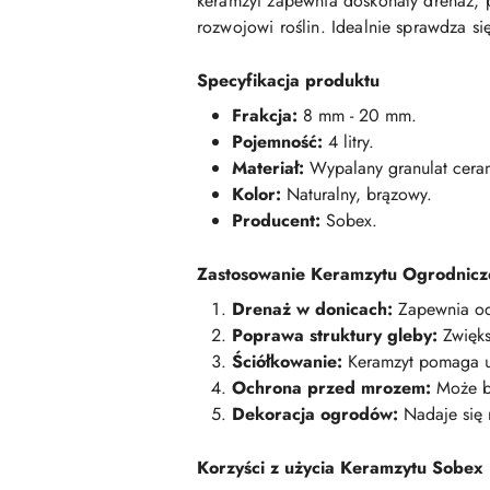
keramzyt zapewnia doskonały drenaż, 
rozwojowi roślin. Idealnie sprawdza s
Specyfikacja produktu
Frakcja:
8 mm - 20 mm.
Pojemność:
4 litry.
Materiał:
Wypalany granulat cera
Kolor:
Naturalny, brązowy.
Producent:
Sobex.
Zastosowanie Keramzytu Ogrodnic
Drenaż w donicach:
Zapewnia odp
Poprawa struktury gleby:
Zwięks
Ściółkowanie:
Keramzyt pomaga ut
Ochrona przed mrozem:
Może by
Dekoracja ogrodów:
Nadaje się 
Korzyści z użycia Keramzytu Sobex