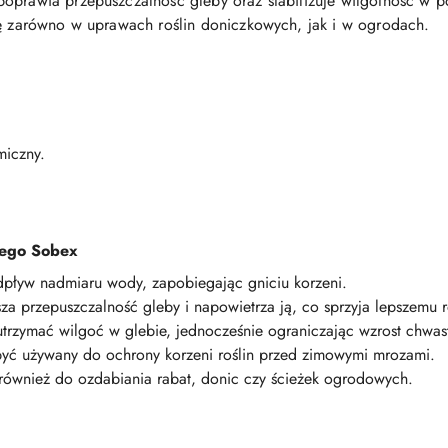
poprawia przepuszczalność gleby oraz stabilizuje wilgotność w 
ię zarówno w uprawach roślin doniczkowych, jak i w ogrodach.
miczny.
zego Sobex
ływ nadmiaru wody, zapobiegając gniciu korzeni.
za przepuszczalność gleby i napowietrza ją, co sprzyja lepszemu 
rzymać wilgoć w glebie, jednocześnie ograniczając wzrost chwas
ć używany do ochrony korzeni roślin przed zimowymi mrozami.
również do ozdabiania rabat, donic czy ścieżek ogrodowych.