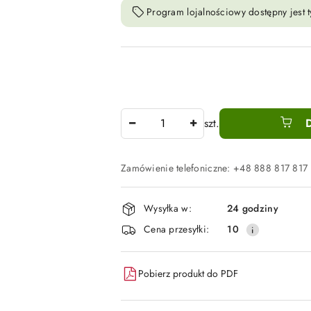
Program lojalnościowy dostępny jest t
Ilość
szt.
Zamówienie telefoniczne: +48 888 817 817
Dostępność
Wysyłka w:
24 godziny
i
Cena przesyłki:
10
dostawa
Pobierz produkt do PDF