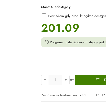
Stan::
Niedostępny
Powiadom gdy produkt będzie dostępn
201.09
cena:
Program lojalnościowy dostępny jest t
Ilość
szt.
Zamówienie telefoniczne: +48 888 817 817
Dostępność