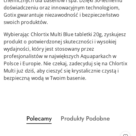
chemicznych dla basenów i spa. Dzięki 30-letniemu
doświadczeniu oraz innowacyjnym technologiom,
Gotix gwarantuje niezawodność i bezpieczeństwo
swoich produktów.
Wybierając Chlortix Multi Blue tabletki 20g, zyskujesz
produkt o potwierdzonej skuteczności i wysokiej
wydajności, który jest stosowany przez
profesjonalistów w największych Aquaparkach w
Polsce i Europie. Nie czekaj, zadecyduj się na Chlortix
Multi już dziś, aby cieszyć się krystalicznie czystą i
bezpieczną wodą w Twoim basenie.
Produkty
Produkty
Polecamy
Produkty Podobne
Pomiń karuzelę produktów
o
o
statusie:
statusie: