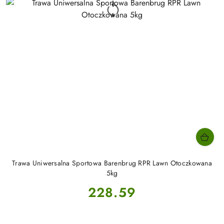
Trawa Uniwersalna Sportowa Barenbrug RPR Lawn Otoczkowana
5kg
Cena:
228.59