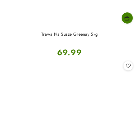
Trawa Na Suszę Greenay 5kg
Cena:
69.99