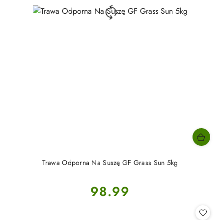
Trawa Odporna Na Suszę GF Grass Sun 5kg
Cena:
98.99