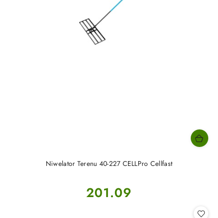
Niwelator Terenu 40-227 CELLPro Cellfast
Cena:
201.09