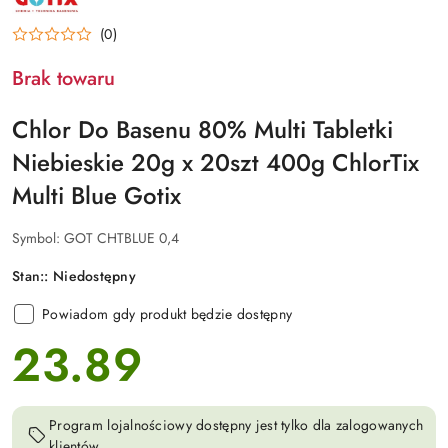
PRODUCENTA:
GOTIX
(0)
Brak towaru
Chlor Do Basenu 80% Multi Tabletki
Niebieskie 20g x 20szt 400g ChlorTix
Multi Blue Gotix
Symbol:
GOT CHTBLUE 0,4
Stan::
Niedostępny
Powiadom gdy produkt będzie dostępny
23.89
cena:
Program lojalnościowy dostępny jest tylko dla zalogowanych
klientów.