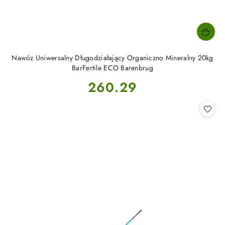
Nawóz Uniwersalny Długodziałający Organiczno Mineralny 20kg
BarFertile ECO Barenbrug
Cena:
260.29