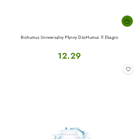
Biohumus Uniwersalny Płynny DżoHumus 1l Ekagro
Cena:
12.29