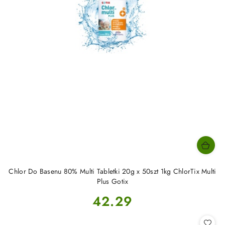
Chlor Do Basenu 80% Multi Tabletki 20g x 50szt 1kg ChlorTix Multi
Plus Gotix
Cena:
42.29