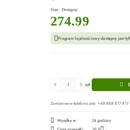
Stan::
Dostępny
274.99
cena:
Program lojalnościowy dostępny jest tyl
Ilość
szt.
Zamówienie telefoniczne: +48 888 817 817
Dostępność
Wysyłka w:
24 godziny
i
Cena przesyłki:
20.6