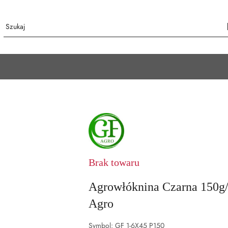
NAZWA
PRODUCENTA:
GF
AGRO
Brak towaru
Agrowłóknina Czarna 150
Agro
Symbol:
GF 1-6X45 P150