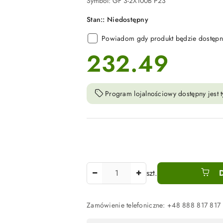
Symbol:
GF 3-2X100B P23
Stan::
Niedostępny
Powiadom gdy produkt będzie dostępn
232.49
cena:
Program lojalnościowy dostępny jest t
Ilość
szt.
Zamówienie telefoniczne: +48 888 817 817