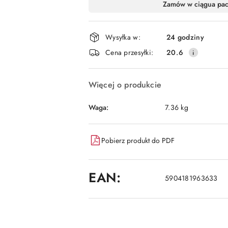
Dostępność
Zamów w ciągu
a pa
i
dostawa
Wysyłka w:
24 godziny
Cena przesyłki:
20.6
Więcej o produkcie
Waga:
7.36 kg
Pobierz produkt do PDF
EAN:
5904181963633