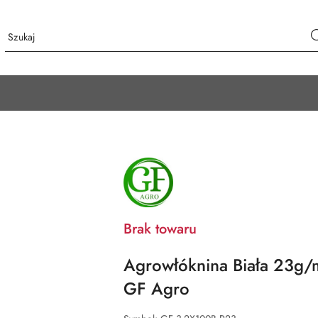
NAZWA
PRODUCENTA:
GF
AGRO
Brak towaru
Agrowłóknina Biała 23g
GF Agro