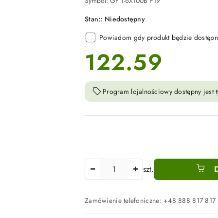
Symbol:
GF 1-6X100B P19
Stan::
Niedostępny
Powiadom gdy produkt będzie dostępn
122.59
cena:
Program lojalnościowy dostępny jest t
Ilość
szt.
Zamówienie telefoniczne: +48 888 817 817