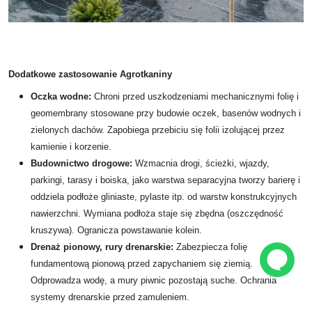
Dodatkowe zastosowanie Agrotkaniny
Oczka wodne:
Chroni przed uszkodzeniami mechanicznymi folię i
geomembrany stosowane przy budowie oczek, basenów wodnych i
zielonych dachów. Zapobiega przebiciu się folii izolującej przez
kamienie i korzenie.
Budownictwo drogowe:
Wzmacnia drogi, ścieżki, wjazdy,
parkingi, tarasy i boiska, jako warstwa separacyjna tworzy barierę i
oddziela podłoże gliniaste, pylaste itp. od warstw konstrukcyjnych
nawierzchni. Wymiana podłoża staje się zbędna (oszczędność
kruszywa). Ogranicza powstawanie kolein.
Drenaż pionowy, rury drenarskie:
Zabezpiecza folię
fundamentową pionową przed zapychaniem się ziemią.
Odprowadza wodę, a mury piwnic pozostają suche. Ochrania
systemy drenarskie przed zamuleniem.