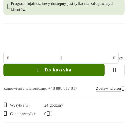
Program lojalnościowy dostępny jest tylko dla zalogowanych
klientów.
Ilość
szt.
Do koszyka
Zamówienie telefoniczne: +48 888 817 817
Zostaw telefon
Dostępność
Wysyłka w:
24 godziny
i
Wyślij
Cena przesyłki:
0
dostawa