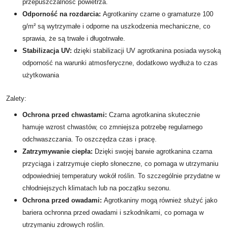
przepuszczalność powietrza.
Odporność na rozdarcia:
Agrotkaniny czarne o gramaturze 100
g/m² są wytrzymałe i odporne na uszkodzenia mechaniczne, co
sprawia, że są trwałe i długotrwałe.
Stabilizacja UV:
dzięki stabilizacji UV agrotkanina posiada wysoką
odporność na warunki atmosferyczne, dodatkowo wydłuża to czas
użytkowania
Zalety:
Ochrona przed chwastami:
Czarna agrotkanina skutecznie
hamuje wzrost chwastów, co zmniejsza potrzebę regularnego
odchwaszczania. To oszczędza czas i pracę.
Zatrzymywanie ciepła:
Dzięki swojej barwie agrotkanina czarna
przyciąga i zatrzymuje ciepło słoneczne, co pomaga w utrzymaniu
odpowiedniej temperatury wokół roślin. To szczególnie przydatne w
chłodniejszych klimatach lub na początku sezonu.
Ochrona przed owadami:
Agrotkaniny mogą również służyć jako
bariera ochronna przed owadami i szkodnikami, co pomaga w
utrzymaniu zdrowych roślin.