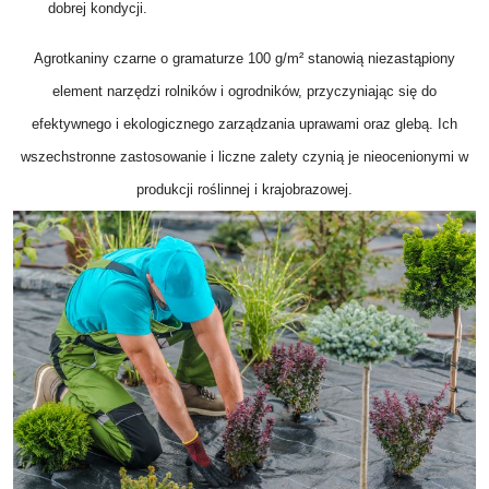
dobrej kondycji.
Agrotkaniny czarne o gramaturze 100 g/m² stanowią niezastąpiony
element narzędzi rolników i ogrodników, przyczyniając się do
efektywnego i ekologicznego zarządzania uprawami oraz glebą. Ich
wszechstronne zastosowanie i liczne zalety czynią je nieocenionymi w
produkcji roślinnej i krajobrazowej.