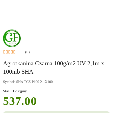
NAZWA
PRODUCENTA:
GF
AGRO
(0)
Agrotkanina Czarna 100g/m2 UV 2,1m x
100mb SHA
Symbol:
SHA TCZ P100 2-1X100
Stan::
Dostępny
537.00
cena: