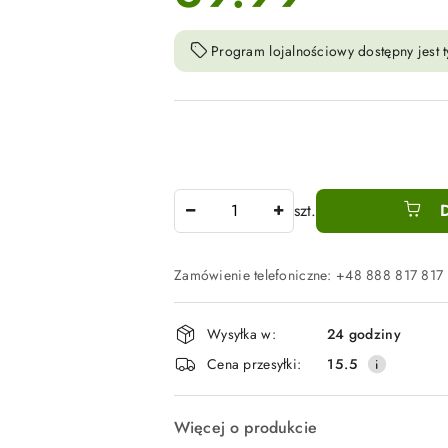
Program lojalnościowy dostępny jest t
Ilość
szt.
Zamówienie telefoniczne: +48 888 817 817
Dostępność
Wysyłka w:
24 godziny
i
Cena przesyłki:
15.5
dostawa
Więcej o produkcie