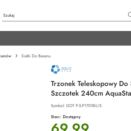
asenów
Siatki Do Basenu
NAZWA
PRODUCENTA:
AQUA
STAR
Trzonek Teleskopowy Do 
Szczotek 240cm AquaSta
Symbol:
GOT P-S-P1701BU/S
Stan::
Dostępny
69.99
cena: