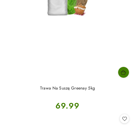
Trawa Na Suszę Greenay 5kg
Cena:
69.99