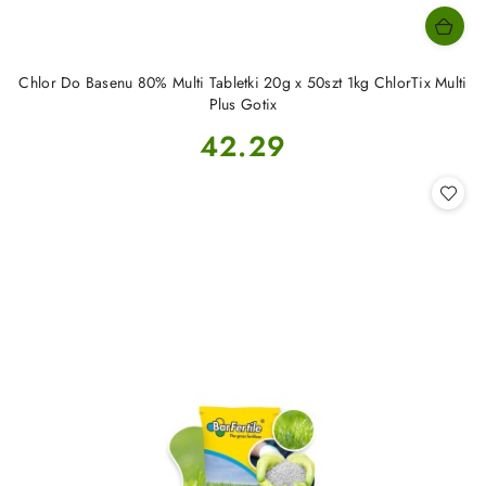
Chlor Do Basenu 80% Multi Tabletki 20g x 50szt 1kg ChlorTix Multi
Plus Gotix
Cena:
42.29