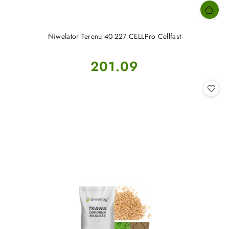
Niwelator Terenu 40-227 CELLPro Cellfast
Cena:
201.09