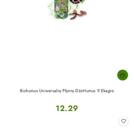
Biohumus Uniwersalny Płynny DżoHumus 1l Ekagro
Cena:
12.29