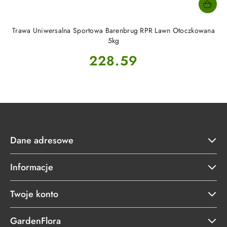
Trawa Uniwersalna Sportowa Barenbrug RPR Lawn Otoczkowana
5kg
Cena:
228.59
Dane adresowe
Informacje
Twoje konto
GardenFlora