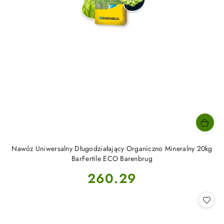
Nawóz Uniwersalny Długodziałający Organiczno Mineralny 20kg
BarFertile ECO Barenbrug
Cena:
260.29