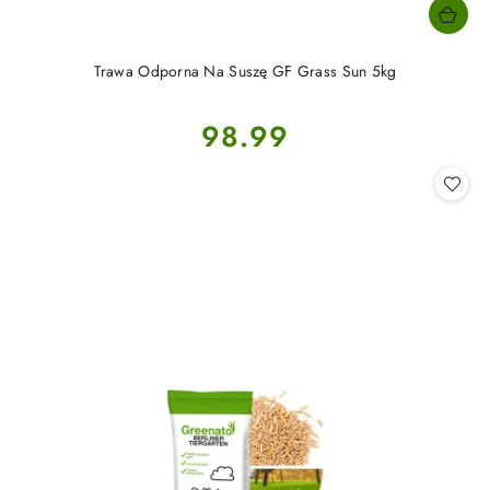
Trawa Odporna Na Suszę GF Grass Sun 5kg
Cena:
98.99