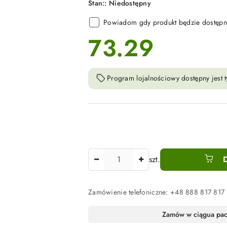
Stan::
Niedostępny
Powiadom gdy produkt będzie dostępn
73.29
cena:
Program lojalnościowy dostępny jest t
Ilość
szt.
Zamówienie telefoniczne: +48 888 817 817
Dostępność
Zamów w ciągu
a pa