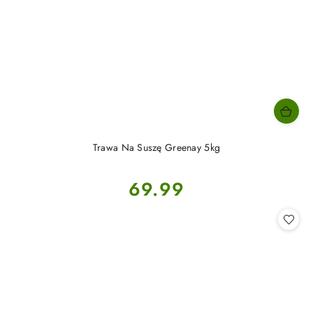
Trawa Na Suszę Greenay 5kg
Cena:
69.99