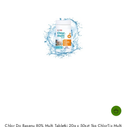
Chlor Do Basenu 80% Multi Tabletki 20g x 50szt 1kg ChlorTix Multi