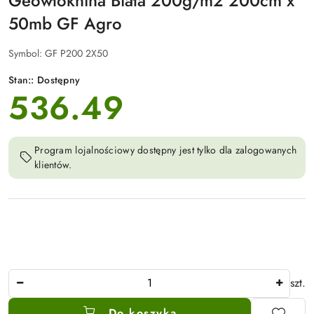
Geowłóknina Biała 200g/m2 200cm x
50mb GF Agro
Symbol:
GF P200 2X50
Stan::
Dostępny
536.49
cena:
Program lojalnościowy dostępny jest tylko dla zalogowanych
klientów.
Ilość
szt.
Do koszyka