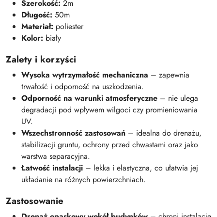
Szerokość:
2m
Długość:
50m
Materiał:
poliester
Kolor:
biały
Zalety i korzyści
Wysoka wytrzymałość mechaniczna
–
zapewnia
trwałość i odporność na uszkodzenia.
Odporność na warunki atmosferyczne
–
nie ulega
degradacji pod wpływem wilgoci czy promieniowania
UV.
Wszechstronność zastosowań
–
idealna do drenażu,
stabilizacji gruntu, ochrony przed chwastami oraz jako
warstwa separacyjna.
Łatwość instalacji
–
lekka i elastyczna, co ułatwia jej
układanie na różnych powierzchniach.
Zastosowanie
Drenaż opaskowy wokół budynków
–
chroni instalacje