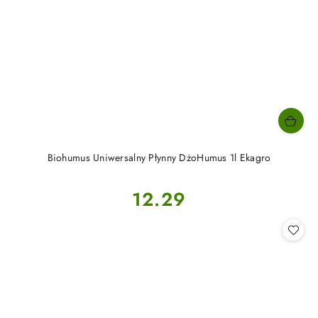
Biohumus Uniwersalny Płynny DżoHumus 1l Ekagro
Cena:
12.29