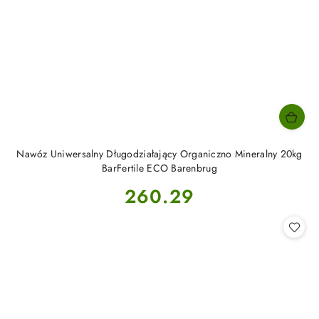
Nawóz Uniwersalny Długodziałający Organiczno Mineralny 20kg
BarFertile ECO Barenbrug
Cena:
260.29