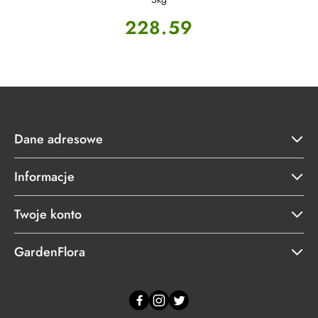
Cena:
228.59
Dane adresowe
Informacje
Twoje konto
GardenFlora