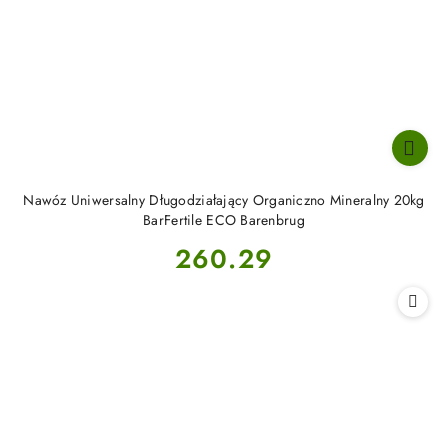
Nawóz Uniwersalny Długodziałający Organiczno Mineralny 20kg
BarFertile ECO Barenbrug
Cena:
260.29