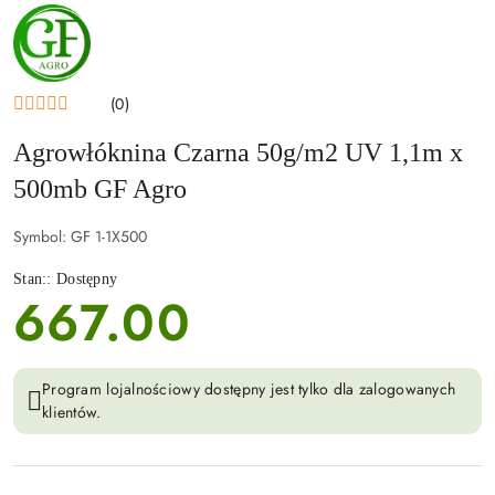
NAZWA
PRODUCENTA:
GF
AGRO
(0)
Agrowłóknina Czarna 50g/m2 UV 1,1m x
500mb GF Agro
Symbol:
GF 1-1X500
Stan::
Dostępny
667.00
cena:
Program lojalnościowy dostępny jest tylko dla zalogowanych
klientów.