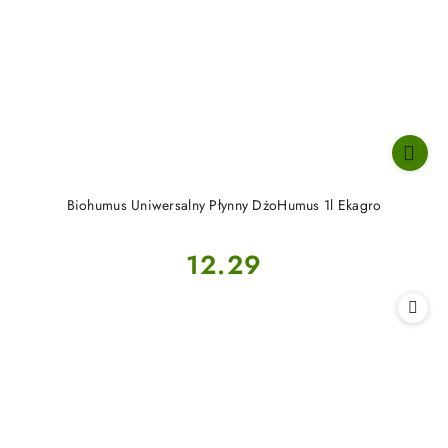
Biohumus Uniwersalny Płynny DżoHumus 1l Ekagro
Cena:
12.29