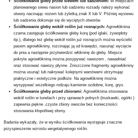
Ściółkowanie gleby przed siewem lub sadzeniem:
W miejscach
planowanego siewu nasion lub sadzeniu rozsady należy wykonać
otwory nacinając nożem lub żyletką znak X lub V. Później wysiewu
lub sadzenia dokonuje się do wyciętych otworów.
Ściółkowanie gleby wokół roślin już rosnących:
Agrowłóknina
czarna zastępuje ściółkowanie gleby korą (pod iglaki, żywopłoty
itp.), dlatego też glebę wokół roślin już rosnących można wyścielić
pasem agrowłókniny, rozcinając ją od krawędzi, nasunąć wycięcie
do pnia a następnie przytwierdzić włókninę do gleby. Miejsce
pokryte agrowłókniną można posypywać nawozem , nawadniać
oraz stosować nawozy płynne. Zniszczone fragmenty agrowłókniny
można usunąć lub nakrywać kolejnymi warstwami utrzymując
praktyczne i estetyczne podłoże. Na agrowłókninę można
wysypywać wszelkiego rodzaju kamienie ozdobne, korę, grys.
Ściółkowanie gleby przed zbiorami:
Agrowłóknina stosowana
wokół roślin w tunelach i przy uprawach polnych (truskawki, ogórki )
zapewnia piękne ,czyste zbiory owoców bez konieczności
stosowania kłopotliwej słomy.
Badania wykazały, że w wyniku ściółkowania występuje znaczne
przyspieszenie wzrostu wegetatywnego roślin.