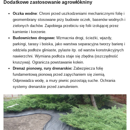
Dodatkowe zastosowanie agrowłókniny
Oczka wodne
: Chroni przed uszkodzeniami mechanicznymi folię i
geomembrany stosowane przy budowie oczek, basenów wodnych i
zielonych dachów. Zapobiega przebiciu się folii izolującej przez
kamienie i korzenie.
Budownictwo drogowe:
Wzmacnia drogi, ścieżki, wjazdy,
parkingi, tarasy i boiska, jako warstwa separacyjna tworzy barierę i
oddziela podłoże gliniaste, pylaste itp. od warstw konstrukcyjnych
nawierzchni. Wymiana podłoża staje się zbędna (oszczędność
kruszywa). Ogranicza powstawanie kolein.
Drenaż pionowy, rury drenarskie:
Zabezpiecza folię
fundamentową pionową przed zapychaniem się ziemią.
Odprowadza wodę, a mury piwnic pozostają suche. Ochrania
systemy drenarskie przed zamuleniem.