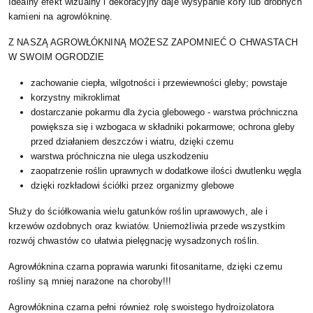
Idealny efekt wizualny i dekoracyjny daje wysypanie kory lub drobnych
kamieni na agrowlókninę.
Z NASZĄ AGROWŁÓKNINĄ MOŻESZ ZAPOMNIEĆ O CHWASTACH
W SWOIM OGRODZIE
zachowanie ciepła, wilgotności i przewiewności gleby; powstaje
korzystny mikroklimat
dostarczanie pokarmu dla życia glebowego - warstwa próchniczna
powiększa się i wzbogaca w składniki pokarmowe; ochrona gleby
przed działaniem deszczów i wiatru, dzięki czemu
warstwa próchniczna nie ulega uszkodzeniu
zaopatrzenie roślin uprawnych w dodatkowe ilości dwutlenku węgla
dzięki rozkładowi ściółki przez organizmy glebowe
Służy do ściółkowania wielu gatunków roślin uprawowych, ale i
krzewów ozdobnych oraz kwiatów. Uniemożliwia przede wszystkim
rozwój chwastów co ułatwia pielęgnację wysadzonych roślin.
Agrowłóknina czarna poprawia warunki fitosanitarne, dzięki czemu
rośliny są mniej narażone na choroby!!!
Agrowłóknina czarna pełni również rolę swoistego hydroizolatora