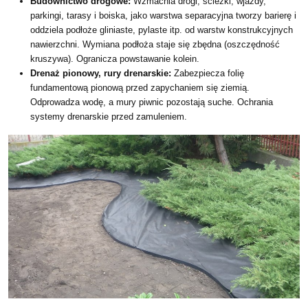
Budownictwo drogowe:
Wzmacnia drogi, ścieżki, wjazdy,
parkingi, tarasy i boiska, jako warstwa separacyjna tworzy barierę i
oddziela podłoże gliniaste, pylaste itp. od warstw konstrukcyjnych
nawierzchni. Wymiana podłoża staje się zbędna (oszczędność
kruszywa). Ogranicza powstawanie kolein.
Drenaż pionowy, rury drenarskie:
Zabezpiecza folię
fundamentową pionową przed zapychaniem się ziemią.
Odprowadza wodę, a mury piwnic pozostają suche. Ochrania
systemy drenarskie przed zamuleniem.