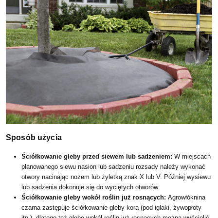
Sposób użycia
Ściółkowanie gleby przed siewem lub sadzeniem:
W miejscach
planowanego siewu nasion lub sadzeniu rozsady należy wykonać
otwory nacinając nożem lub żyletką znak X lub V. Później wysiewu
lub sadzenia dokonuje się do wyciętych otworów.
Ściółkowanie gleby wokół roślin już rosnących:
Agrowłóknina
czarna zastępuje ściółkowanie gleby korą (pod iglaki, żywopłoty
itp.), dlatego też glebę wokół roślin już rosnących można wyścielić