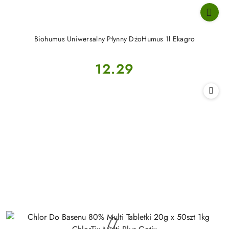
Biohumus Uniwersalny Płynny DżoHumus 1l Ekagro
Cena:
12.29