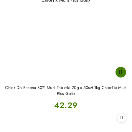
Chlor Do Basenu 80% Multi Tabletki 20g x 50szt 1kg ChlorTix Multi
Plus Gotix
Cena:
42.29