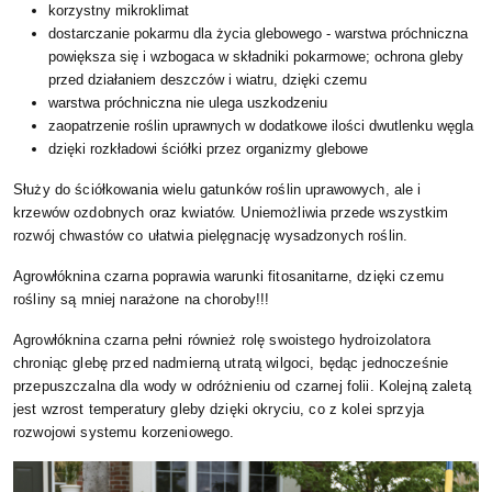
korzystny mikroklimat
dostarczanie pokarmu dla życia glebowego - warstwa próchniczna
powiększa się i wzbogaca w składniki pokarmowe; ochrona gleby
przed działaniem deszczów i wiatru, dzięki czemu
warstwa próchniczna nie ulega uszkodzeniu
zaopatrzenie roślin uprawnych w dodatkowe ilości dwutlenku węgla
dzięki rozkładowi ściółki przez organizmy glebowe
Służy do ściółkowania wielu gatunków roślin uprawowych, ale i
krzewów ozdobnych oraz kwiatów. Uniemożliwia przede wszystkim
rozwój chwastów co ułatwia pielęgnację wysadzonych roślin.
Agrowłóknina czarna poprawia warunki fitosanitarne, dzięki czemu
rośliny są mniej narażone na choroby!!!
Agrowłóknina czarna pełni również rolę swoistego hydroizolatora
chroniąc glebę przed nadmierną utratą wilgoci, będąc jednocześnie
przepuszczalna dla wody w odróżnieniu od czarnej folii. Kolejną zaletą
jest wzrost temperatury gleby dzięki okryciu, co z kolei sprzyja
rozwojowi systemu korzeniowego.