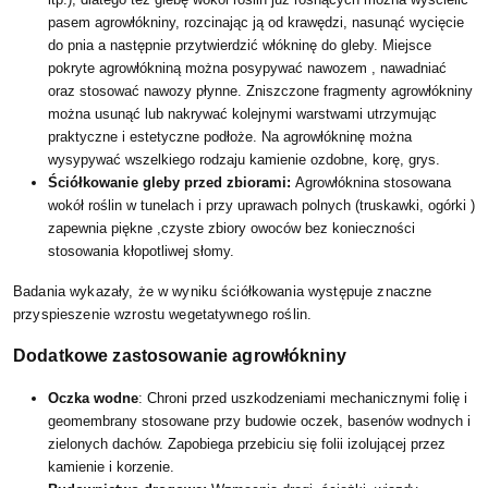
pasem agrowłókniny, rozcinając ją od krawędzi, nasunąć wycięcie
do pnia a następnie przytwierdzić włókninę do gleby. Miejsce
pokryte agrowłókniną można posypywać nawozem , nawadniać
oraz stosować nawozy płynne. Zniszczone fragmenty agrowłókniny
można usunąć lub nakrywać kolejnymi warstwami utrzymując
praktyczne i estetyczne podłoże. Na agrowłókninę można
wysypywać wszelkiego rodzaju kamienie ozdobne, korę, grys.
Ściółkowanie gleby przed zbiorami:
Agrowłóknina stosowana
wokół roślin w tunelach i przy uprawach polnych (truskawki, ogórki )
zapewnia piękne ,czyste zbiory owoców bez konieczności
stosowania kłopotliwej słomy.
Badania wykazały, że w wyniku ściółkowania występuje znaczne
przyspieszenie wzrostu wegetatywnego roślin.
Dodatkowe zastosowanie agrowłókniny
Oczka wodne
: Chroni przed uszkodzeniami mechanicznymi folię i
geomembrany stosowane przy budowie oczek, basenów wodnych i
zielonych dachów. Zapobiega przebiciu się folii izolującej przez
kamienie i korzenie.