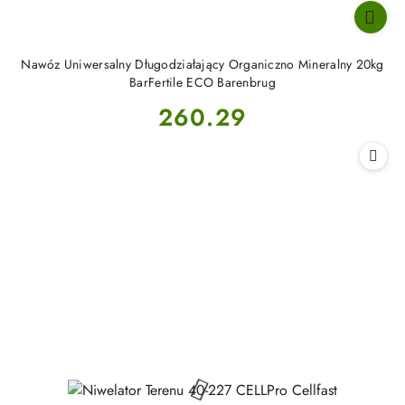
Nawóz Uniwersalny Długodziałający Organiczno Mineralny 20kg
BarFertile ECO Barenbrug
Cena:
260.29