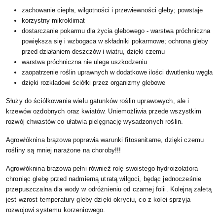
zachowanie ciepła, wilgotności i przewiewności gleby; powstaje
korzystny mikroklimat
dostarczanie pokarmu dla życia glebowego - warstwa próchniczna
powiększa się i wzbogaca w składniki pokarmowe; ochrona gleby
przed działaniem deszczów i wiatru, dzięki czemu
warstwa próchniczna nie ulega uszkodzeniu
zaopatrzenie roślin uprawnych w dodatkowe ilości dwutlenku węgla
dzięki rozkładowi ściółki przez organizmy glebowe
Służy do ściółkowania wielu gatunków roślin uprawowych, ale i
krzewów ozdobnych oraz kwiatów. Uniemożliwia przede wszystkim
rozwój chwastów co ułatwia pielęgnację wysadzonych roślin.
Agrowłóknina brązowa poprawia warunki fitosanitarne, dzięki czemu
rośliny są mniej narażone na choroby!!!
Agrowłóknina brązowa pełni również rolę swoistego hydroizolatora
chroniąc glebę przed nadmierną utratą wilgoci, będąc jednocześnie
przepuszczalna dla wody w odróżnieniu od czarnej folii. Kolejną zaletą
jest wzrost temperatury gleby dzięki okryciu, co z kolei sprzyja
rozwojowi systemu korzeniowego.