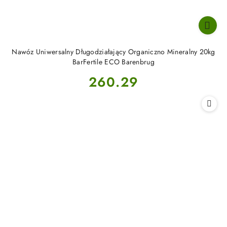
Nawóz Uniwersalny Długodziałający Organiczno Mineralny 20kg
BarFertile ECO Barenbrug
Cena:
260.29