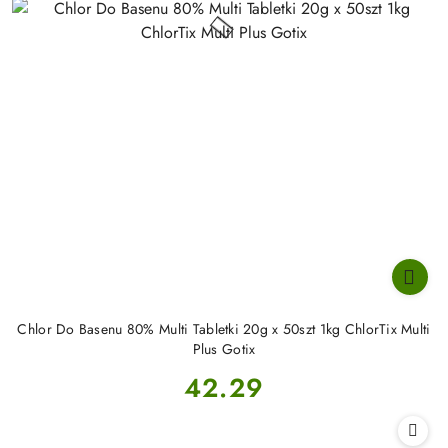
Chlor Do Basenu 80% Multi Tabletki 20g x 50szt 1kg ChlorTix Multi
Plus Gotix
Cena:
42.29