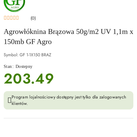
GF
AGRO
(0)
Agrowłóknina Brązowa 50g/m2 UV 1,1m x
150mb GF Agro
Symbol:
GF 1-1X150 BRAZ
Stan::
Dostepny
203.49
cena:
Program lojalnościowy dostępny jest tylko dla zalogowanych
klientów.