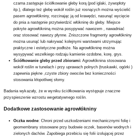
czarna zastępuje ściółkowanie gleby korą (pod iglaki, żywopłoty
itp.), dlatego też glebę wokół roślin już rosnących można wyścielić
pasem agrowłókniny, rozcinając ją od krawędzi, nasunąć wycięcie
do pnia a następnie przytwierdzić włókninę do gleby. Miejsce
pokryte agrowłókniną można posypywać nawozem , nawadniać
oraz stosować nawozy płynne. Zniszczone fragmenty agrowłókniny
można usunąć lub nakrywać kolejnymi warstwami utrzymując
praktyczne i estetyczne podłoże. Na agrowłókninę można
wysypywać wszelkiego rodzaju kamienie ozdobne, korę, grys.
Ściółkowanie gleby przed zbiorami:
Agrowłóknina stosowana
wokół roślin w tunelach i przy uprawach polnych (truskawki, ogórki )
zapewnia piękne ,czyste zbiory owoców bez konieczności
stosowania kłopotliwej słomy.
Badania wykazały, że w wyniku ściółkowania występuje znaczne
przyspieszenie wzrostu wegetatywnego roślin.
Dodatkowe zastosowanie agrowłókniny
Oczka wodne
: Chroni przed uszkodzeniami mechanicznymi folię i
geomembrany stosowane przy budowie oczek, basenów wodnych i
zielonych dachów. Zapobiega przebiciu się folii izolującej przez