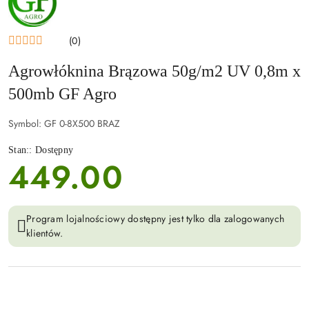
GF
AGRO
(0)
Agrowłóknina Brązowa 50g/m2 UV 0,8m x
500mb GF Agro
Symbol:
GF 0-8X500 BRAZ
Stan::
Dostępny
449.00
cena:
Program lojalnościowy dostępny jest tylko dla zalogowanych
klientów.