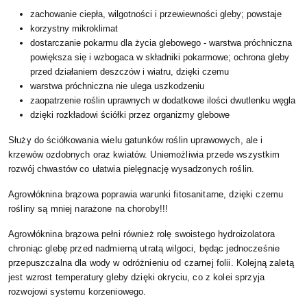
zachowanie ciepła, wilgotności i przewiewności gleby; powstaje
korzystny mikroklimat
dostarczanie pokarmu dla życia glebowego - warstwa próchniczna
powiększa się i wzbogaca w składniki pokarmowe; ochrona gleby
przed działaniem deszczów i wiatru, dzięki czemu
warstwa próchniczna nie ulega uszkodzeniu
zaopatrzenie roślin uprawnych w dodatkowe ilości dwutlenku węgla
dzięki rozkładowi ściółki przez organizmy glebowe
Służy do ściółkowania wielu gatunków roślin uprawowych, ale i
krzewów ozdobnych oraz kwiatów. Uniemożliwia przede wszystkim
rozwój chwastów co ułatwia pielęgnację wysadzonych roślin.
Agrowłóknina brązowa poprawia warunki fitosanitarne, dzięki czemu
rośliny są mniej narażone na choroby!!!
Agrowłóknina brązowa pełni również rolę swoistego hydroizolatora
chroniąc glebę przed nadmierną utratą wilgoci, będąc jednocześnie
przepuszczalna dla wody w odróżnieniu od czarnej folii. Kolejną zaletą
jest wzrost temperatury gleby dzięki okryciu, co z kolei sprzyja
rozwojowi systemu korzeniowego.