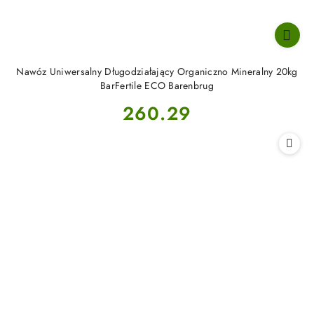
Nawóz Uniwersalny Długodziałający Organiczno Mineralny 20kg
BarFertile ECO Barenbrug
Cena:
260.29