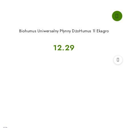
Biohumus Uniwersalny Płynny DżoHumus 1l Ekagro
Cena:
12.29