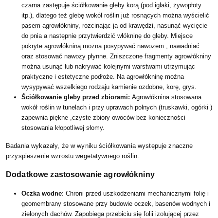
czarna zastępuje ściółkowanie gleby korą (pod iglaki, żywopłoty
itp.), dlatego też glebę wokół roślin już rosnących można wyścielić
pasem agrowłókniny, rozcinając ją od krawędzi, nasunąć wycięcie
do pnia a następnie przytwierdzić włókninę do gleby. Miejsce
pokryte agrowłókniną można posypywać nawozem , nawadniać
oraz stosować nawozy płynne. Zniszczone fragmenty agrowłókniny
można usunąć lub nakrywać kolejnymi warstwami utrzymując
praktyczne i estetyczne podłoże. Na agrowłókninę można
wysypywać wszelkiego rodzaju kamienie ozdobne, korę, grys.
Ściółkowanie gleby przed zbiorami:
Agrowłóknina stosowana
wokół roślin w tunelach i przy uprawach polnych (truskawki, ogórki )
zapewnia piękne ,czyste zbiory owoców bez konieczności
stosowania kłopotliwej słomy.
Badania wykazały, że w wyniku ściółkowania występuje znaczne
przyspieszenie wzrostu wegetatywnego roślin.
Dodatkowe zastosowanie agrowłókniny
Oczka wodne
: Chroni przed uszkodzeniami mechanicznymi folię i
geomembrany stosowane przy budowie oczek, basenów wodnych i
zielonych dachów. Zapobiega przebiciu się folii izolującej przez