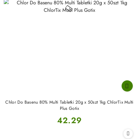
Chlor Do Basenu 80% Multi Tabletki 20g x 50szt 1kg ChlorTix Multi
Plus Gotix
Cena:
42.29