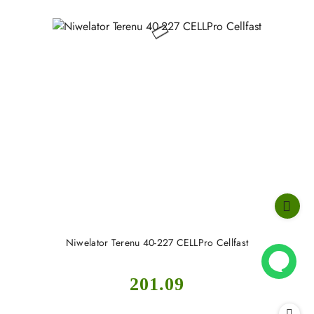
Niwelator Terenu 40-227 CELLPro Cellfast
Cena:
201.09