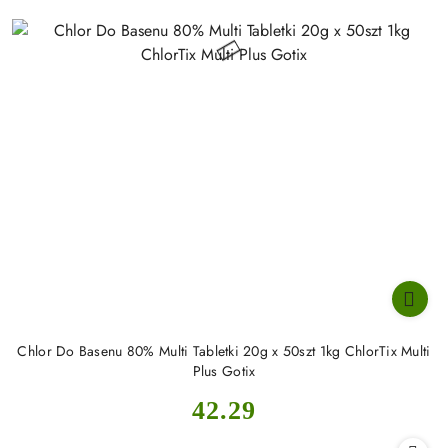
Chlor Do Basenu 80% Multi Tabletki 20g x 50szt 1kg ChlorTix Multi
Plus Gotix
Cena:
42.29