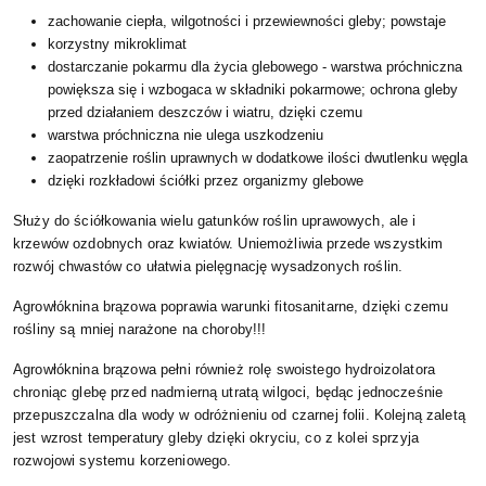
zachowanie ciepła, wilgotności i przewiewności gleby; powstaje
korzystny mikroklimat
dostarczanie pokarmu dla życia glebowego - warstwa próchniczna
powiększa się i wzbogaca w składniki pokarmowe; ochrona gleby
przed działaniem deszczów i wiatru, dzięki czemu
warstwa próchniczna nie ulega uszkodzeniu
zaopatrzenie roślin uprawnych w dodatkowe ilości dwutlenku węgla
dzięki rozkładowi ściółki przez organizmy glebowe
Służy do ściółkowania wielu gatunków roślin uprawowych, ale i
krzewów ozdobnych oraz kwiatów. Uniemożliwia przede wszystkim
rozwój chwastów co ułatwia pielęgnację wysadzonych roślin.
Agrowłóknina brązowa poprawia warunki fitosanitarne, dzięki czemu
rośliny są mniej narażone na choroby!!!
Agrowłóknina brązowa pełni również rolę swoistego hydroizolatora
chroniąc glebę przed nadmierną utratą wilgoci, będąc jednocześnie
przepuszczalna dla wody w odróżnieniu od czarnej folii. Kolejną zaletą
jest wzrost temperatury gleby dzięki okryciu, co z kolei sprzyja
rozwojowi systemu korzeniowego.