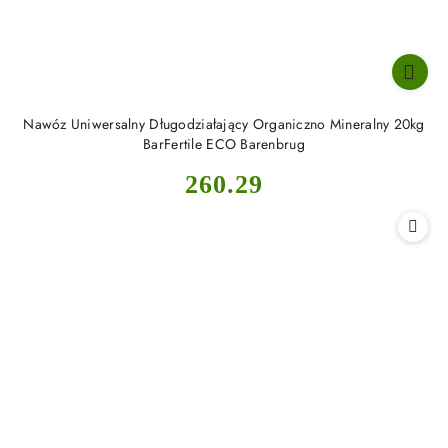
Nawóz Uniwersalny Długodziałający Organiczno Mineralny 20kg
BarFertile ECO Barenbrug
Cena:
260.29