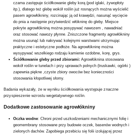
czarna zastępuje ściółkowanie gleby korą (pod iglaki, żywopłoty
itp.), dlatego też glebę wokół roślin już rosnących można wyścielić
pasem agrowłókniny, rozcinając ją od krawędzi, nasunąć wycięcie
do pnia a następnie przytwierdzić włókninę do gleby. Miejsce
pokryte agrowłókniną można posypywać nawozem , nawadniać
oraz stosować nawozy płynne. Zniszczone fragmenty agrowłókniny
można usunąć lub nakrywać kolejnymi warstwami utrzymując
praktyczne i estetyczne podłoże. Na agrowłókninę można
wysypywać wszelkiego rodzaju kamienie ozdobne, korę, grys.
Ściółkowanie gleby przed zbiorami:
Agrowłóknina stosowana
wokół roślin w tunelach i przy uprawach polnych (truskawki, ogórki )
zapewnia piękne ,czyste zbiory owoców bez konieczności
stosowania kłopotliwej słomy.
Badania wykazały, że w wyniku ściółkowania występuje znaczne
przyspieszenie wzrostu wegetatywnego roślin.
Dodatkowe zastosowanie agrowłókniny
Oczka wodne
: Chroni przed uszkodzeniami mechanicznymi folię i
geomembrany stosowane przy budowie oczek, basenów wodnych i
zielonych dachów. Zapobiega przebiciu się folii izolującej przez