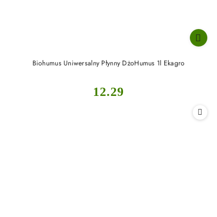
Biohumus Uniwersalny Płynny DżoHumus 1l Ekagro
Cena:
12.29