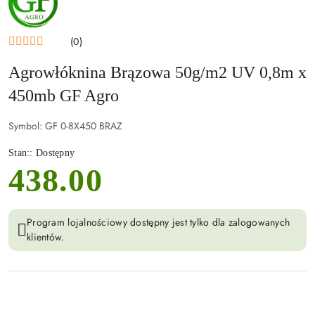
GF
AGRO
(0)
Agrowłóknina Brązowa 50g/m2 UV 0,8m x
450mb GF Agro
Symbol:
GF 0-8X450 BRAZ
Stan::
Dostępny
438.00
cena:
Program lojalnościowy dostępny jest tylko dla zalogowanych
klientów.