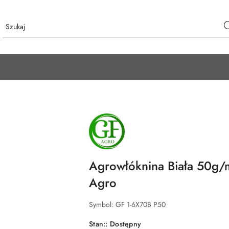
NAZWA
PRODUCENTA:
GF
AGRO
Agrowłóknina Biała 50g
Agro
Symbol:
GF 1-6X70B P50
Stan::
Dostępny