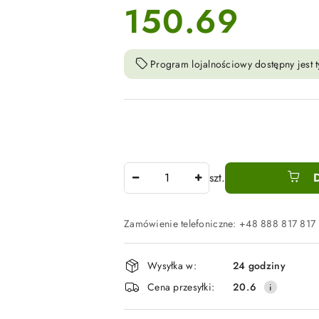
150.69
cena:
Program lojalnościowy dostępny jest t
Ilość
szt.
Zamówienie telefoniczne: +48 888 817 817
Dostępność
Wysyłka w:
24 godziny
i
Cena przesyłki:
20.6
dostawa