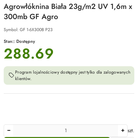
Agrowłóknina Biała 23g/m2 UV 1,6m x
300mb GF Agro
Symbol:
GF 1-6X300B P23
Stan::
Dostępny
288.69
cena:
Program lojalnościowy dostępny jest tylko dla zalogowanych
klientów.
Ilość
szt.