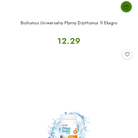
Biohumus Uniwersalny Płynny DżoHumus 1l Ekagro
Cena:
12.29