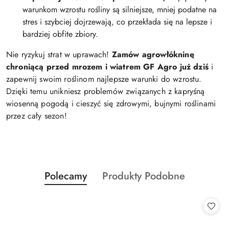
warunkom wzrostu rośliny są silniejsze, mniej podatne na
stres i szybciej dojrzewają, co przekłada się na lepsze i
bardziej obfite zbiory.
Nie ryzykuj strat w uprawach!
Zamów agrowłókninę
chroniącą przed mrozem i wiatrem GF Agro już dziś
i
zapewnij swoim roślinom najlepsze warunki do wzrostu.
Dzięki temu unikniesz problemów związanych z kapryśną
wiosenną pogodą i cieszyć się zdrowymi, bujnymi roślinami
przez cały sezon!
Produkty
Produkty
Polecamy
Produkty Podobne
Pomiń karuzelę produktów
o
o
statusie:
statusie: