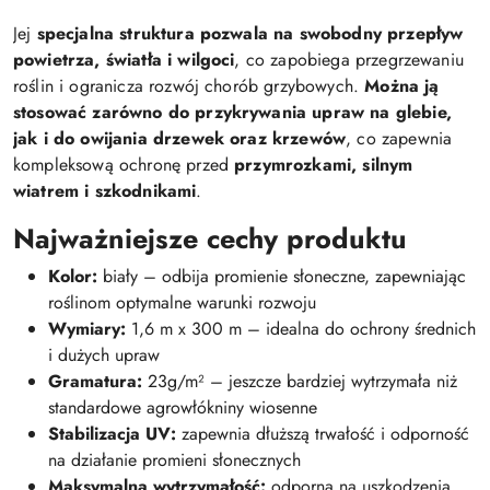
Jej
specjalna struktura pozwala na swobodny przepływ
powietrza, światła i wilgoci
, co zapobiega przegrzewaniu
roślin i ogranicza rozwój chorób grzybowych.
Można ją
stosować zarówno do przykrywania upraw na glebie,
jak i do owijania drzewek oraz krzewów
, co zapewnia
kompleksową ochronę przed
przymrozkami, silnym
wiatrem i szkodnikami
.
Najważniejsze cechy produktu
Kolor:
biały – odbija promienie słoneczne, zapewniając
roślinom optymalne warunki rozwoju
Wymiary:
1,6 m x 300 m – idealna do ochrony średnich
i dużych upraw
Gramatura:
23g/m² – jeszcze bardziej wytrzymała niż
standardowe agrowłókniny wiosenne
Stabilizacja UV:
zapewnia dłuższą trwałość i odporność
na działanie promieni słonecznych
Maksymalna wytrzymałość:
odporna na uszkodzenia