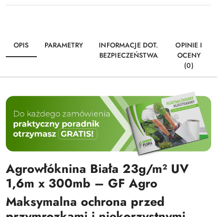
OPIS
PARAMETRY
INFORMACJE DOT.
OPINIE I
BEZPIECZEŃSTWA
OCENY
(0)
Agrowłóknina Biała 23g/m² UV
1,6m x 300mb – GF Agro
Maksymalna ochrona przed
przymrozkami i niekorzystnymi