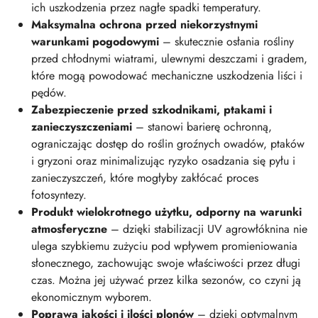
ich uszkodzenia przez nagłe spadki temperatury.
Maksymalna ochrona przed niekorzystnymi
warunkami pogodowymi
– skutecznie osłania rośliny
przed chłodnymi wiatrami, ulewnymi deszczami i gradem,
które mogą powodować mechaniczne uszkodzenia liści i
pędów.
Zabezpieczenie przed szkodnikami, ptakami i
zanieczyszczeniami
– stanowi barierę ochronną,
ograniczając dostęp do roślin groźnych owadów, ptaków
i gryzoni oraz minimalizując ryzyko osadzania się pyłu i
zanieczyszczeń, które mogłyby zakłócać proces
fotosyntezy.
Produkt wielokrotnego użytku, odporny na warunki
atmosferyczne
– dzięki stabilizacji UV agrowłóknina nie
ulega szybkiemu zużyciu pod wpływem promieniowania
słonecznego, zachowując swoje właściwości przez długi
czas. Można jej używać przez kilka sezonów, co czyni ją
ekonomicznym wyborem.
Poprawa jakości i ilości plonów
– dzięki optymalnym