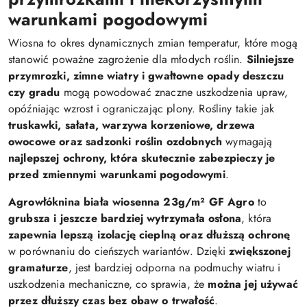
warunkami pogodowymi
Wiosna to okres dynamicznych zmian temperatur, które mogą
stanowić poważne zagrożenie dla młodych roślin.
Silniejsze
przymrozki, zimne wiatry i gwałtowne opady deszczu
czy gradu
mogą powodować znaczne uszkodzenia upraw,
opóźniając wzrost i ograniczając plony. Rośliny takie jak
truskawki, sałata, warzywa korzeniowe, drzewa
owocowe oraz sadzonki roślin ozdobnych
wymagają
najlepszej ochrony, która skutecznie zabezpieczy je
przed zmiennymi warunkami pogodowymi
.
Agrowłóknina biała wiosenna 23g/m² GF Agro
to
grubsza i jeszcze bardziej wytrzymała osłona
, która
zapewnia lepszą izolację cieplną oraz dłuższą ochronę
w porównaniu do cieńszych wariantów. Dzięki
zwiększonej
gramaturze
, jest bardziej odporna na podmuchy wiatru i
uszkodzenia mechaniczne, co sprawia, że
można jej używać
przez dłuższy czas bez obaw o trwałość
.