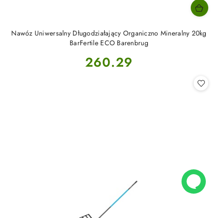
Nawóz Uniwersalny Długodziałający Organiczno Mineralny 20kg
BarFertile ECO Barenbrug
Cena:
260.29