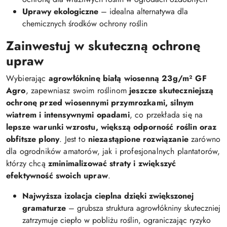
Uprawy ekologiczne
– idealna alternatywa dla
chemicznych środków ochrony roślin
Zainwestuj w skuteczną ochronę
upraw
Wybierając
agrowłókninę białą wiosenną 23g/m² GF
Agro
, zapewniasz swoim roślinom
jeszcze skuteczniejszą
ochronę przed wiosennymi przymrozkami, silnym
wiatrem i intensywnymi opadami
, co przekłada się na
lepsze warunki wzrostu, większą odporność roślin oraz
obfitsze plony
. Jest to
niezastąpione rozwiązanie
zarówno
dla ogrodników amatorów, jak i profesjonalnych plantatorów,
którzy chcą
zminimalizować straty i zwiększyć
efektywność swoich upraw
.
Najwyższa izolacja cieplna dzięki zwiększonej
gramaturze
– grubsza struktura agrowłókniny skuteczniej
zatrzymuje ciepło w pobliżu roślin, ograniczając ryzyko