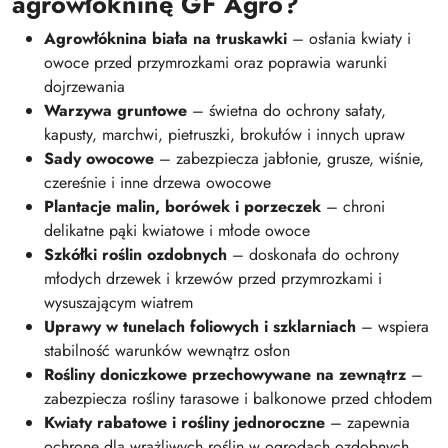
agrowłókninę GF Agro?
Agrowłóknina biała na truskawki
– osłania kwiaty i
owoce przed przymrozkami oraz poprawia warunki
dojrzewania
Warzywa gruntowe
– świetna do ochrony sałaty,
kapusty, marchwi, pietruszki, brokułów i innych upraw
Sady owocowe
– zabezpiecza jabłonie, grusze, wiśnie,
czereśnie i inne drzewa owocowe
Plantacje malin, borówek i porzeczek
– chroni
delikatne pąki kwiatowe i młode owoce
Szkółki roślin ozdobnych
– doskonała do ochrony
młodych drzewek i krzewów przed przymrozkami i
wysuszającym wiatrem
Uprawy w tunelach foliowych i szklarniach
– wspiera
stabilność warunków wewnątrz osłon
Rośliny doniczkowe przechowywane na zewnątrz
–
zabezpiecza rośliny tarasowe i balkonowe przed chłodem
Kwiaty rabatowe i rośliny jednoroczne
– zapewnia
ochronę dla wrażliwych roślin w ogrodach ozdobnych