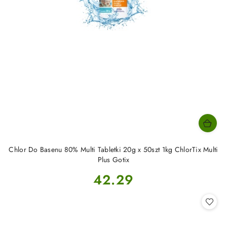
Chlor Do Basenu 80% Multi Tabletki 20g x 50szt 1kg ChlorTix Multi
Plus Gotix
Cena:
42.29